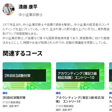
遠藤 康平
中小企業診断士
1977年生まれ、中小企業診断士や各種IT資格を駆使し、中小企業の経営者のコンサ
ルティングを主に行っている。一方で、生まれ育った町の盛り上げに尽力し、東京商店
街グランプ受賞経験もある。
中小企業診断士、IT各種など様々な国家資格保持者であり、資格取得に向けた勉強
法をもとにして、時間やお金が制限された中での、試験対策講座を得意にしている。
関連するコース
講座
講座
講
【科目B】試験対策
アカウンティング(簿記3級相応知
Pow
識) エントリー10
ル
37分の動画講座
講師: 遠藤 康平
37分の動画講座
2
講師: 遠藤 康平
講師