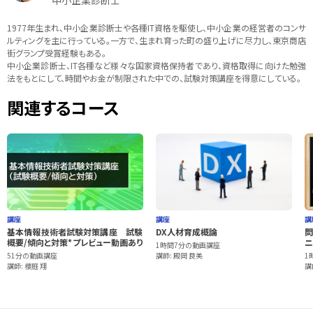
中小企業診断士
1977年生まれ、中小企業診断士や各種IT資格を駆使し、中小企業の経営者のコンサ
ルティングを主に行っている。一方で、生まれ育った町の盛り上げに尽力し、東京商店
街グランプ受賞経験もある。
中小企業診断士、IT各種など様々な国家資格保持者であり、資格取得に向けた勉強
法をもとにして、時間やお金が制限された中での、試験対策講座を得意にしている。
関連するコース
講座
講座
講
基本情報技術者試験対策講座 試験
DX人材育成概論
問
概要/傾向と対策*プレビュー動画あり
ニ
1時間7分の動画講座
51分の動画講座
講師: 殿岡 良美
1
講師: 櫻庭 翔
講