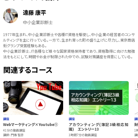
遠藤 康平
中小企業診断士
1977年生まれ、中小企業診断士や各種IT資格を駆使し、中小企業の経営者のコンサ
ルティングを主に行っている。一方で、生まれ育った町の盛り上げに尽力し、東京商店
街グランプ受賞経験もある。
中小企業診断士、IT各種など様々な国家資格保持者であり、資格取得に向けた勉強
法をもとにして、時間やお金が制限された中での、試験対策講座を得意にしている。
関連するコース
講座
講座
講
Webマーケティング×Youtube①
アカウンティング(簿記3級相応知
財
識) エントリー13
41分の動画講座
1
講師: 門傳 智彦
1時間7分の動画講座
講