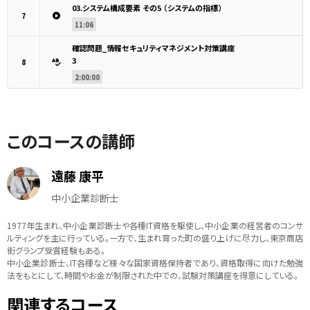
03.システム構成要素 その5 （システムの指標）
7
11:06
確認問題_情報セキュリティマネジメント対策講座
3
8
2:00:00
このコースの講師
遠藤 康平
中小企業診断士
1977年生まれ、中小企業診断士や各種IT資格を駆使し、中小企業の経営者のコンサ
ルティングを主に行っている。一方で、生まれ育った町の盛り上げに尽力し、東京商店
街グランプ受賞経験もある。
中小企業診断士、IT各種など様々な国家資格保持者であり、資格取得に向けた勉強
法をもとにして、時間やお金が制限された中での、試験対策講座を得意にしている。
関連するコース