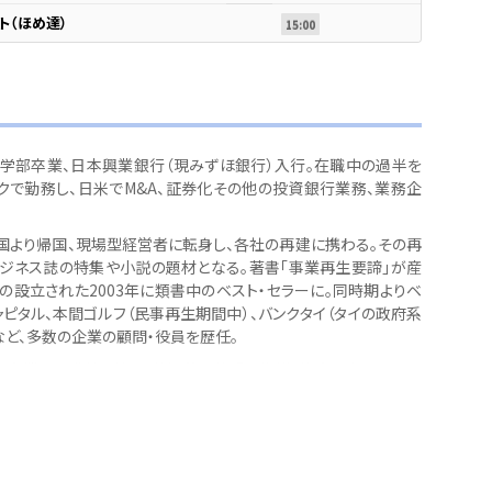
ト（ほめ達）
15:00
学部卒業、日本興業銀行（現みずほ銀行）入行。在職中の過半を
クで勤務し、日米でM&A、証券化その他の投資銀行業務、業務企
、米国より帰国、現場型経営者に転身し、各社の再建に携わる｡その再
ジネス誌の特集や小説の題材となる。著書「事業再生要諦」が産
の設立された2003年に類書中のベスト・セラーに。同時期よりベ
ャピタル、本間ゴルフ（民事再生期間中）、バンクタイ（タイの政府系
など、多数の企業の顧問・役員を歴任。
・企業での講義を持ち、積極的に若手の指導・教育に力を入れて