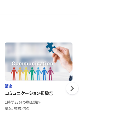
講座
講座
コミュニケーション初級①
問題解決力を鍛える！ロジカル
ーニング「考え方編」①
1時間28分の動画講座
1時間15分の動画講座
講師: 結城 信久
講師: 小林 敏彦