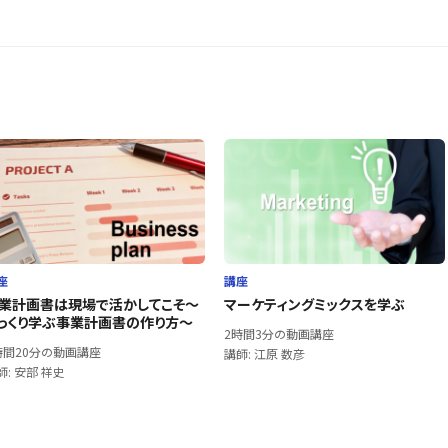
座
講座
業計画書は現場で活かしてこそ〜
マーケティングミックスを学ぶ
っくり学ぶ事業計画書の作り方〜
2時間3分の動画講座
時間20分の動画講座
講師: 江原 数彦
師: 安部 祥史