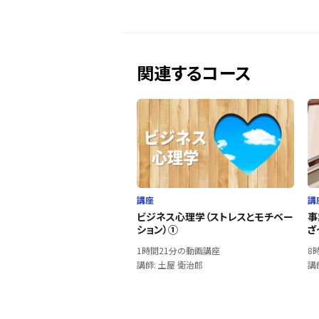
関連するコース
講座
講
ビジネス心理学（ストレスとモチベー
事
ション）①
ざ
1時間21分の動画講座
8
講師: 土屋 衛治郎
講