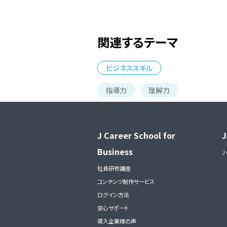
関連するテーマ
ビジネススキル
指導力
理解力
J Career School for
J
Business
J
社員研修講座
コンテンツ制作サービス
ログイン方法
安心サポート
導入企業様の声