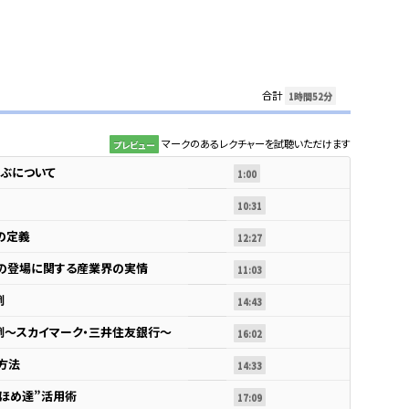
合計
1時間52分
マークのあるレクチャーを試聴いただけます
プレビュー
ぶについて
1:00
10:31
の定義
12:27
の登場に関する産業界の実情
11:03
例
14:43
例～スカイマーク・三井住友銀行～
16:02
方法
14:33
ほめ達”活用術
17:09