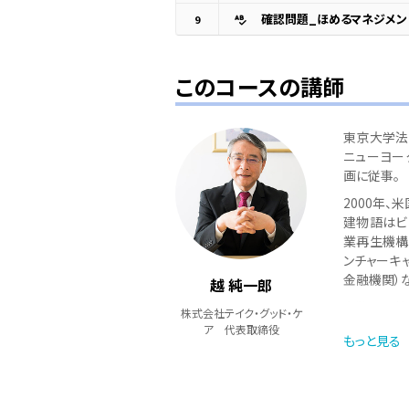
確認問題_ほめるマネジメン
9
このコースの講師
東京大学法
ニューヨー
画に従事。
2000年
建物語はビ
業再生機構
ンチャーキ
金融機関）
越 純一郎
多数の学校
株式会社テイク・グッド・ケ
いる。
ア 代表取締役
もっと見る