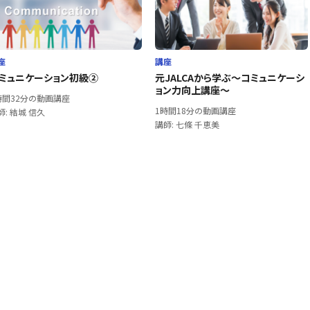
座
講座
ミュニケーション初級②
元JALCAから学ぶ～コミュニケーシ
ョン力向上講座～
時間32分の動画講座
1時間18分の動画講座
師: 結城 信久
講師: 七條 千恵美