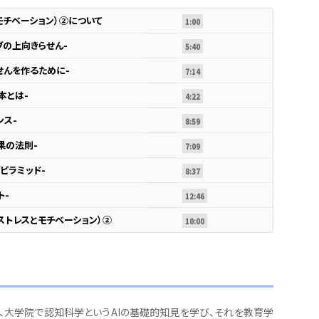
モチベーション）②について
1:00
ブの上向きらせん-
5:40
せんを作るために-
7:14
本とは-
4:22
ンス-
8:59
果の法則-
7:09
ピラミッド-
8:37
ト-
12:46
ストレスとモチベーション）②
10:00
、大学院で認知科学というAIの基礎的知見を学び、それを教育学