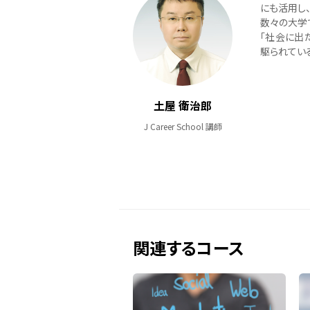
にも活用し
数々の大学
「社会に出
駆られてい
土屋 衛治郎
J Career School 講師
関連するコース