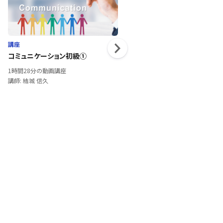
講座
講座
コミュニケーション初級①
元JALCAから学ぶ～一流、二流
の接客講座～
1時間28分の動画講座
1時間25分の動画講座
講師: 結城 信久
講師: 七條 千恵美