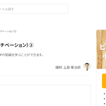
ログイン
チベーション）②
チベーション）②
学の知識を学ぶことができます。
講師: 土屋 衛治郎