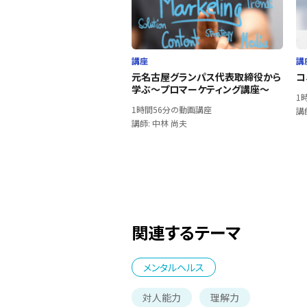
講座
講
元名古屋グランパス代表取締役から
コ
学ぶ～プロマーケティング講座～
1
1時間56分の動画講座
講
講師: 中林 尚夫
関連するテーマ
メンタルヘルス
対人能力
理解力