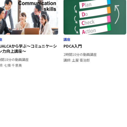
座
講座
JALCAから学ぶ～コミュニケーシ
PDCA入門
ン力向上講座～
2時間10分の動画講座
時間18分の動画講座
講師: 土屋 衛治郎
師: 七條 千恵美