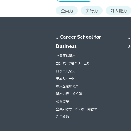
企画力
実行力
対人能力
J Career School for
J
Business
J
社員研修講座
コンテンツ制作サービス
ログイン方法
安心サポート
導入企業様の声
講座内容一部視聴
推奨環境
企業向けサービスのお問合せ
利用規約