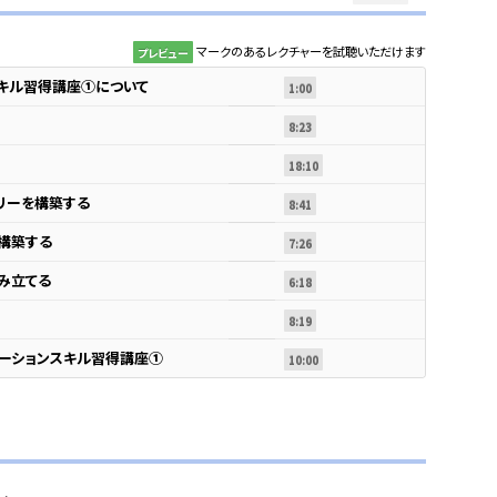
マークのあるレクチャーを試聴いただけます
プレビュー
キル習得講座①について
1:00
8:23
18:10
リーを構築する
8:41
構築する
7:26
み立てる
6:18
8:19
ーションスキル習得講座①
10:00