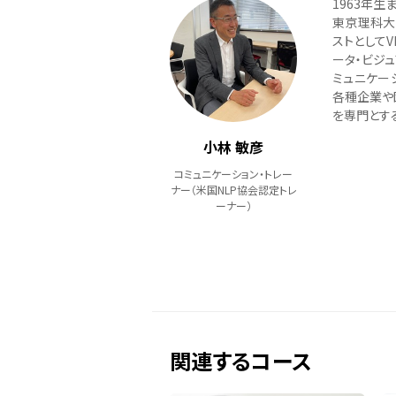
1963年生
東京理科大
ストとしてV
ータ・ビジ
ミュニケー
各種企業や
を専門とす
小林 敏彦
コミュニケーション・トレー
ナー（米国NLP協会認定トレ
ーナー）
関連するコース