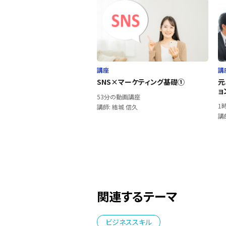
講座
講
SNS×マーケティング基礎①
元
ョ
53分の動画講座
1
講師: 結城 信久
講
関連するテーマ
ビジネススキル