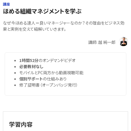
講座
ほめる組織マネジメントを学ぶ
なぜ今ほめる達人＝良いマネージャーなのか？その理由をビジネス効
果と実例を交えて紐解いていきます。
講師: 越 純一郎
1時間52分
のオンデマンドビデオ
必要教材なし
モバイルとPC両方から動画視聴可能
個別サポート
の仕組みあり
修了証明書（オープンバッジ発行）
学習内容