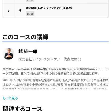
確認問題_ほめるマネジメント（ほめ達）
9
15:00
このコースの講師
越 純一郎
株式会社テイク・グッド・ケア 代表取締役
東京大学法学部卒業、日本興業銀行（現みずほ銀行）入行。在職中の過半をニューヨ
ークで勤務し、日米でM&A、証券化その他の投資銀行業務、業務企画に従事。
2000年、米国より帰国、現場型経営者に転身し、各社の再建に携わる｡その再建物語
はビジネス誌の特集や小説の題材となる。著書「事業再生要諦」が産業再生機構の
設立された2003年に類書中のベスト・セラーに。同時期よりベンチャーキャピタル、
本間ゴルフ（民事再生期間中）、バンクタイ（タイの政府系金融機関）など、多数の企
もっと見る
業の顧問・役員を歴任。
多数の学校・企業での講義を持ち、積極的に若手の指導・教育に力を入れている。
関連するコース