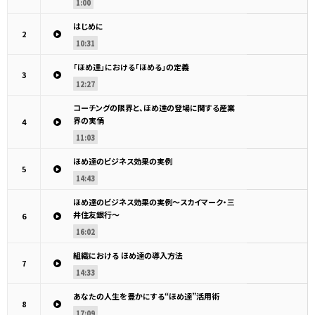
1:00
はじめに
2
10:31
「ほめ達」における「ほめる」の定義
3
12:27
コーチングの限界と、ほめ達の登場に関する産業
界の実情
4
11:03
ほめ達のビジネス効果の実例
5
14:43
ほめ達のビジネス効果の実例～スカイマーク・三
井住友銀行～
6
16:02
組織における ほめ達の導入方法
7
14:33
あなたの人生を豊かにする“ほめ達”活用術
8
17:09