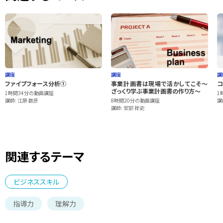
講座
講座
講
ファイブフォース分析①
事業計画書は現場で活かしてこそ〜
コ
ざっくり学ぶ事業計画書の作り方〜
1時間34分の動画講座
1
講師: 江原 数彦
8時間20分の動画講座
講
講師: 安部 祥史
関連するテーマ
ビジネススキル
指導力
理解力