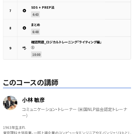
SDS + PREP法
7
4:43
まとめ
8
6:48
確認問題_ロジカルトレーニング「ライティング編」
①
9
10:00
このコースの講師
小林 敏彦
コミュニケーション・トレーナー（米国NLP協会認定トレーナ
ー）
1963年生まれ
東京理科大学卒業。一部上場企業のコンピュータエンジニアやエバンジェリストとし