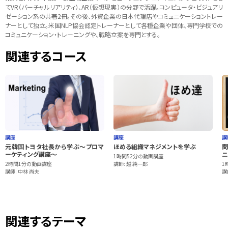
てVR（バーチャルリアリティ）、AR（仮想現実）の分野で活躍。コンピュータ・ビジュアリ
ゼーション系の共著2冊。その後、外資企業の日本代理店やコミュニケーショントレー
ナーとして独立。米国NLP協会認定トレーナーとして各種企業や団体、専門学校での
コミュニケーション・トレーニングや、戦略立案を専門とする。
関連するコース
講座
講座
講
元韓国トヨタ社長から学ぶ～プロマ
ほめる組織マネジメントを学ぶ
問
ーケティング講座～
ニ
1時間52分の動画講座
2時間1分の動画講座
講師: 越 純一郎
1
講師: 中林 尚夫
講
関連するテーマ