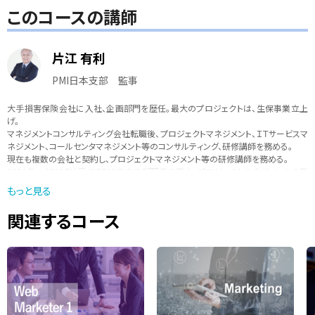
このコースの講師
片江 有利
PMI日本支部 監事
大手損害保険会社に入社、企画部門を歴任。最大のプロジェクトは、生保事業立上
げ。
マネジメントコンサルティング会社転職後、プロジェクトマネジメント、ＩＴサービスマ
ネジメント、コールセンタマネジメント等のコンサルティング、研修講師を務める。
現在も複数の会社と契約し、プロジェクトマネジメント等の研修講師を務める。
2006年～2022年3月までPMI日本支部理事を務め、プロジェクトマネジメントの普
及に努める。
もっと見る
2022年4月よりPMI日本支部監事に就任する。
著書に、日本能率協会マネジメントセンター通信講座「プロジェクトマネジメント入
関連するコース
門」などがある。