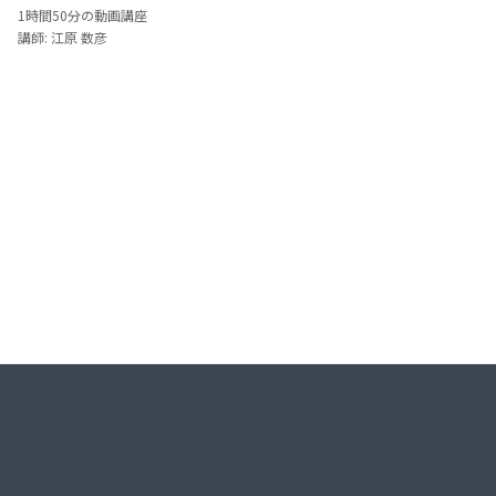
1時間50分の動画講座
1時間52分の動画講座
講師: 江原 数彦
講師: 越 純一郎