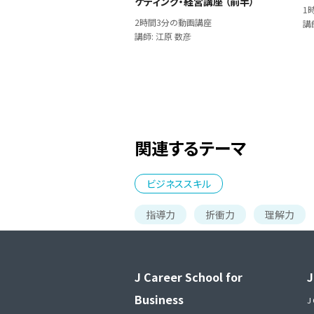
ケティング・経営講座 （前半）
1
2時間3分の動画講座
講
講師: 江原 数彦
関連するテーマ
ビジネススキル
指導力
折衝力
理解力
J Career School for
J
Business
J