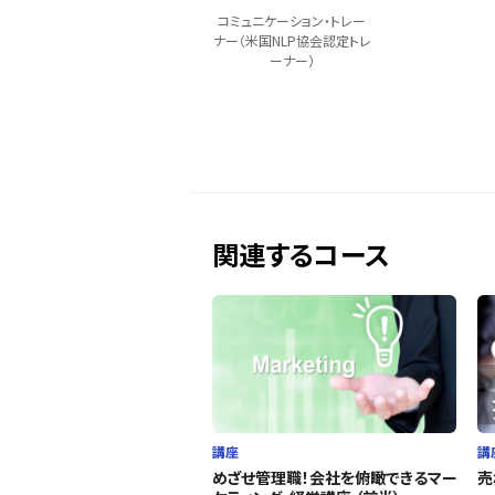
コミュニケーション・トレー
ナー（米国NLP協会認定トレ
ーナー）
関連するコース
講座
講
めざせ管理職！会社を俯瞰できるマー
売