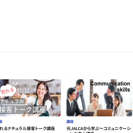
座
講座
れるナチュラル接客トーク講座
元JALCAから学ぶ～コミュニケーシ