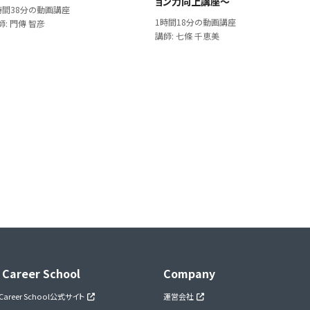
ョン力向上講座～
時間38分の動画講座
1時間18分の動画講座
師: 門傳 智彦
講師: 七條 千恵美
 Career School
Company
 Career School公式サイト
運営会社