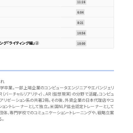
11:16
6:04
8:21
10:56
ング「ライティング編」②
10:00
まれ
学卒業。一部上場企業のコンピュータエンジニアやエバンジェリ
R（バーチャルリアリティ）、AR（仮想現実）の分野で活躍。コンピュ
ュアリゼーション系の共著2冊。その後、外資企業の日本代理店やコ
ショントレーナーとして独立。米国NLP協会認定トレーナーとして
団体、専門学校でのコミュニケーション・トレーニングや、戦略立案
る。