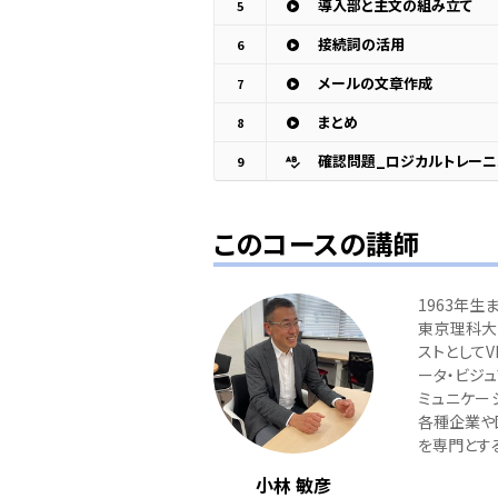
導入部と主文の組み立て
5
接続詞の活用
6
メールの文章作成
7
まとめ
8
確認問題_ロジカルトレーニ
9
このコースの講師
1963年生
東京理科大
ストとしてV
ータ・ビジ
ミュニケー
各種企業や
を専門とす
小林 敏彦