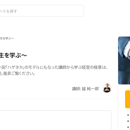
ログイン
生を学ぶ～
生を学ぶ～
小説「ハゲタカ」のモデルにもなった講師から学ぶ経営の極意は、
。是非ご覧ください。
講師: 越 純一郎