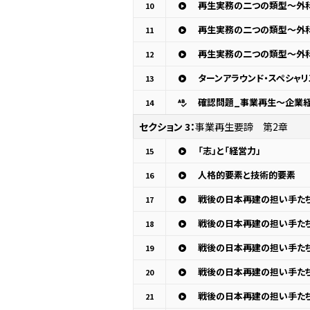
再生実務の二つの類型～外科
10
再生実務の二つの類型～外科
11
再生実務の二つの類型～外
12
13
確認問題_事業再生～企業経
14
セクション 3：
事業再生要諦 第2章
「志」と「経営力」
15
人格的要素と技術的要素
16
戦後の日本再建の担い手た
17
戦後の日本再建の担い手た
18
戦後の日本再建の担い手た
19
戦後の日本再建の担い手た
20
戦後の日本再建の担い手た
21