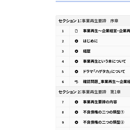
セクション 1：
事業再生要諦 序章
事業再生～企業経営・企業
1
はじめに
2
経歴
3
事業再生という本について
4
ドラマ「ハゲタカ」について
5
確認問題_事業再生～企業
6
セクション 2：
事業再生要諦 第1章
事業再生要諦の内容
7
不良債権の二つの類型①
8
不良債権の二つの類型②
9