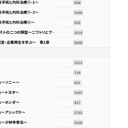
手術と内科治療①-1～
9:04
手術と内科治療①-2～
10:09
科手術と内科治療②～
9:23
ターンアラウンド・スペシャリストの二つの類型～ニワトリとブタの喩え～
15:18
営・企業再生を学ぶ～ 第1章
30:00
13:12
7:19
ち～ソニー～
9:11
ち～トヨタ～
10:07
ち～ホンダ～
8:17
ち～アシックス～
17:32
ち～少林寺拳法～
10:20