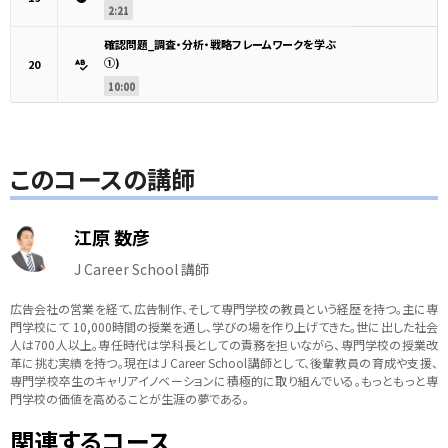
2:21
確認問題_調査・分析・戦略フレームワークを学ぶ
①)
20
10:00
このコースの講師
江原 数彦
J Career School 講師
広告会社の営業を経て、広告制作、そして専門学校の教員という経歴を持つ。主に専
門学校にて 10,000時間の授業を通し、学びの場を作り上げてきた。世に出した社会
人は700人以上。専任時代は学科長としての責務を担いながら、専門学校の授業改
革に挑む実績を持つ。現在はJ Career School講師として、後輩教員の育成や支援、
専門学校卒生のキャリアイノベーションに積極的に取り組んでいる。もっともっと専
門学校の価値を高めることが生涯の夢である。
関連するコース