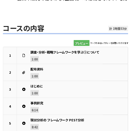
コースの内容
計 1時間53分
プレビュー
マークのあるレクチャーを試聴いただけます
調査・分析・戦略フレームワークを学ぶ①について
1
1:00
配布資料
2
1:00
はじめに
3
1:00
事例研究
4
6:14
現状分析の フレームワーク PEST分析
5
8:42