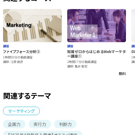
講座
講座
講
ファイブフォース分析②
知識ゼロからはじめるWebマーケタ
D
ー講座①
1時間50分の動画講座
1
講師: 江原 数彦
2時間17分の動画講座
講
講師: 亀井 昭宏
無料
関連するテーマ
マーケティング
企画力
実行力
判断力
【2025年4月新卒入職者】オススメ講座