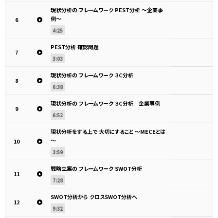
現状分析の フレームワーク PEST分析 ～企業事
例～
6
4:25
PEST分析 確認問題
7
3:03
現状分析の フレームワーク ３C分析
8
6:38
現状分析の フレームワーク ３C分析 企業事例
9
6:52
現状分析をする上で 大切にすること ～MECEとは
～
10
3:59
戦略立案の フレームワーク SWOT分析
11
7:28
SWOT分析から クロスSWOT分析へ
12
9:32