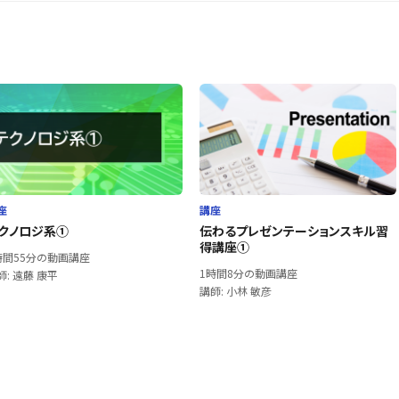
座
講座
クノロジ系①
伝わるプレゼンテーションスキル習
得講座①
時間55分の動画講座
1時間8分の動画講座
師: 遠藤 康平
講師: 小林 敏彦