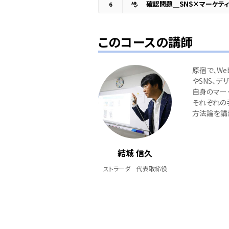
確認問題＿SNS×マーケテ
6
このコースの講師
原宿で、W
やSNS、デ
自身のマー
それぞれの
方法論を講
結城 信久
ストラーダ 代表取締役