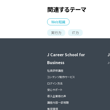
関連するテーマ
Web知識
実行力
IT力
J Career School for
J
Business
J
社員研修講座
コンテンツ制作サービス
ログイン方法
安心サポート
導入企業様の声
講座内容一部視聴
推奨環境