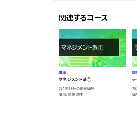
関連するコース
講座
講
マネジメント系①
テ
2時間33分の動画講座
2
講師: 遠藤 康平
講