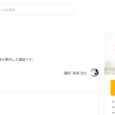
ログイン
礎を集約した講座です。
講師: 結城 信久