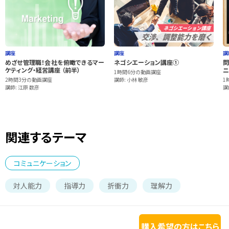
講座
講座
講
めざせ管理職！会社を俯瞰できるマー
ネゴシエーション講座①
問
ケティング・経営講座 （前半）
ニ
1時間6分の動画講座
2時間3分の動画講座
講師: 小林 敏彦
1
講師: 江原 数彦
講
関連するテーマ
コミュニケーション
対人能力
指導力
折衝力
理解力
購入希望の方はこちら