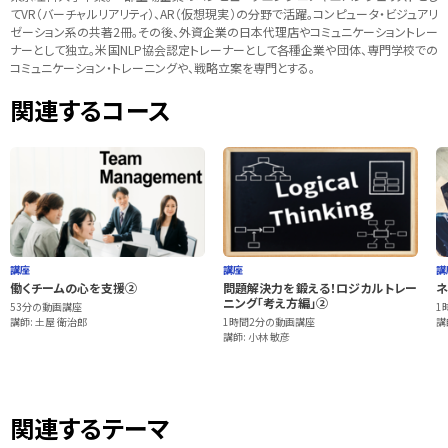
てVR（バーチャルリアリティ）、AR（仮想現実）の分野で活躍。コンピュータ・ビジュアリ
ゼーション系の共著2冊。その後、外資企業の日本代理店やコミュニケーショントレー
ナーとして独立。米国NLP協会認定トレーナーとして各種企業や団体、専門学校での
コミュニケーション・トレーニングや、戦略立案を専門とする。
関連するコース
講座
講座
講
働くチームの心を支援②
問題解決力を鍛える！ロジカルトレー
ネ
ニング「考え方編」②
53分の動画講座
1
講師: 土屋 衛治郎
1時間2分の動画講座
講
講師: 小林 敏彦
関連するテーマ