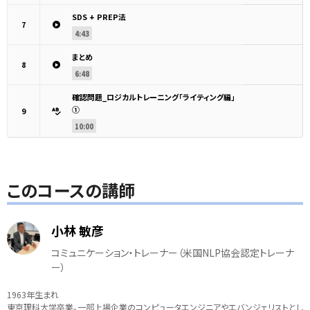
SDS + PREP法
7
4:43
まとめ
8
6:48
確認問題_ロジカルトレーニング「ライティング編」
①
9
10:00
このコースの講師
小林 敏彦
コミュニケーション・トレーナー（米国NLP協会認定トレーナ
ー）
1963年生まれ
東京理科大学卒業。一部上場企業のコンピュータエンジニアやエバンジェリストとし