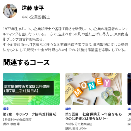
遠藤 康平
中小企業診断士
1977年生まれ、中小企業診断士や各種IT資格を駆使し、中小企業の経営者のコンサ
ルティングを主に行っている。一方で、生まれ育った町の盛り上げに尽力し、東京商店
街グランプ受賞経験もある。
中小企業診断士、IT各種など様々な国家資格保持者であり、資格取得に向けた勉強
法をもとにして、時間やお金が制限された中での、試験対策講座を得意にしている。
関連するコース
講座
講座
講
第7章 ネットワーク技術2【科目A】
第５回目 社会保険②～年金をもら
D
うのは老後とは限らない！～
1時間34分の動画講座
1
講師: 櫻庭 翔
2時間7分の動画講座
講
講師: 国分さやか