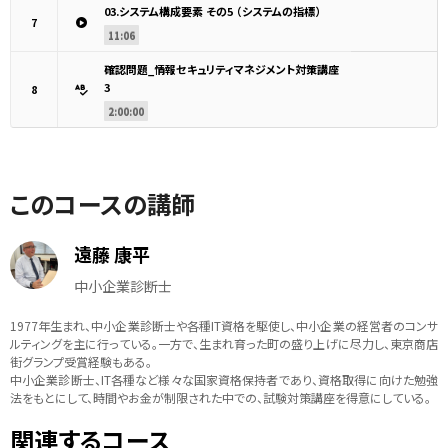
03.システム構成要素 その5 （システムの指標）
7
11:06
確認問題_情報セキュリティマネジメント対策講座
3
8
2:00:00
このコースの講師
遠藤 康平
中小企業診断士
1977年生まれ、中小企業診断士や各種IT資格を駆使し、中小企業の経営者のコンサ
ルティングを主に行っている。一方で、生まれ育った町の盛り上げに尽力し、東京商店
街グランプ受賞経験もある。
中小企業診断士、IT各種など様々な国家資格保持者であり、資格取得に向けた勉強
法をもとにして、時間やお金が制限された中での、試験対策講座を得意にしている。
関連するコース