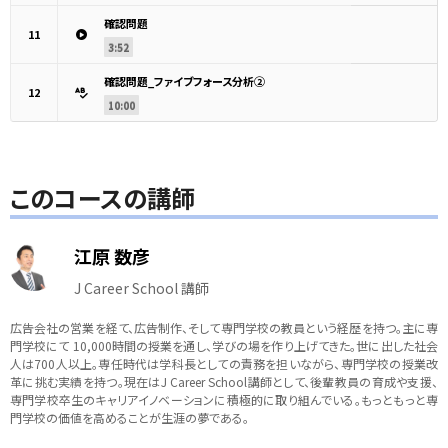
確認問題
11
3:52
確認問題_ファイブフォース分析②
12
10:00
このコースの講師
江原 数彦
J Career School 講師
広告会社の営業を経て、広告制作、そして専門学校の教員という経歴を持つ。主に専
門学校にて 10,000時間の授業を通し、学びの場を作り上げてきた。世に出した社会
人は700人以上。専任時代は学科長としての責務を担いながら、専門学校の授業改
革に挑む実績を持つ。現在はJ Career School講師として、後輩教員の育成や支援、
専門学校卒生のキャリアイノベーションに積極的に取り組んでいる。もっともっと専
門学校の価値を高めることが生涯の夢である。