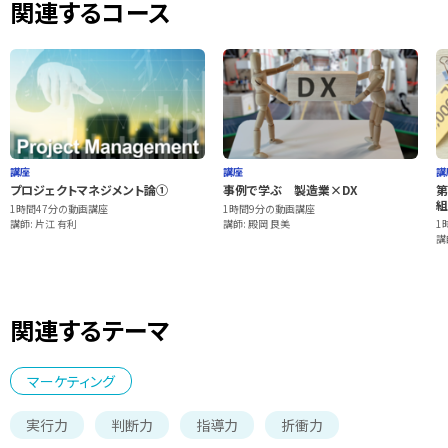
関連するコース
講座
講座
講
プロジェクトマネジメント論①
事例で学ぶ 製造業×DX
第
組
1時間47分の動画講座
1時間9分の動画講座
講師: 片江 有利
講師: 殿岡 良美
1
講
関連するテーマ
マーケティング
実行力
判断力
指導力
折衝力