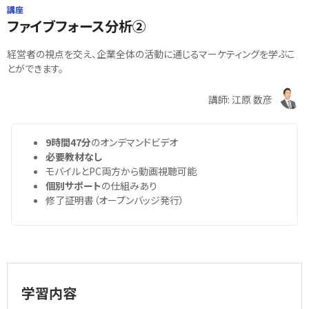
講座
ファイブフォース分析②
経営者の視点を交え、企業全体の活動に通じるマーケティングを学ぶこ
とができます。
講師: 江原 数彦
9時間47分
のオンデマンドビデオ
必要教材なし
モバイルとPC両方から動画視聴可能
個別サポート
の仕組みあり
修了証明書（オープンバッジ発行）
学習内容