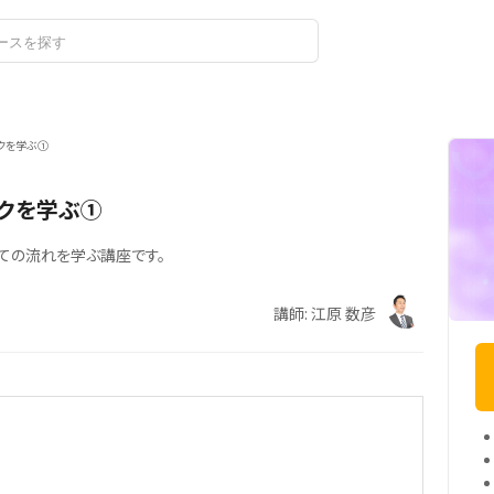
ログイン
クを学ぶ①
ークを学ぶ①
ての流れを学ぶ講座です。
講師: 江原 数彦