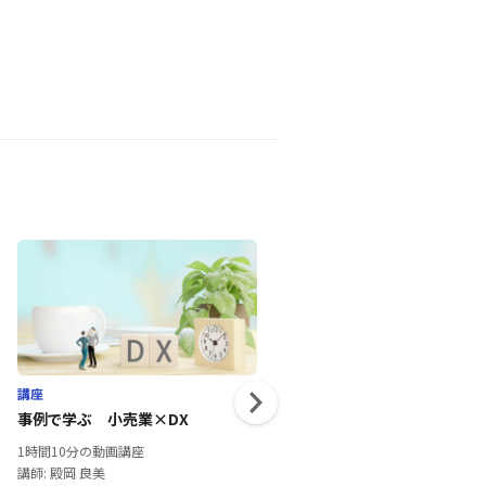
講座
講座
事例で学ぶ 小売業×DX
初めてのデスクワーク！Office
の活用＆操作事例集
1時間10分の動画講座
2時間34分の動画講座
講師: 殿岡 良美