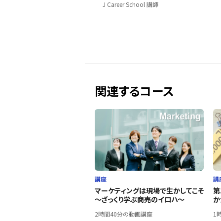
J Career School 講師
関連するコース
講座
講
マーケティングは現場で生かしてこそ
第
～ざっくり学ぶ商売のイロハ～
か
2時間40分の動画講座
1