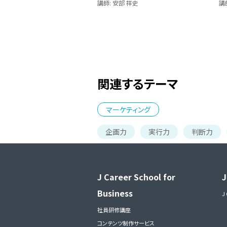
講師: 安部 祥史
講
関連するテーマ
マーケティング
企画力
実行力
判断力
J Career School for
J
Business
J
社員研修講座
コンテンツ制作サービス