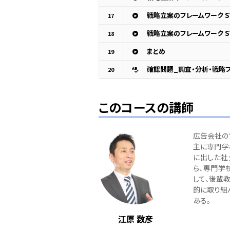
戦略立案のフレームワーク STP
17
戦略立案のフレームワーク STP
18
まとめ
19
確認問題_調査・分析・戦略
20
このコースの講師
広告会社の
主に専門学校
に出した社
ら、専門学校
して、後輩
的に取り組
ある。
江原 数彦