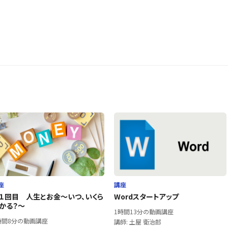
座
講座
１回目 人生とお金～いつ、いくら
Wordスタートアップ
かる？～
1時間13分の動画講座
時間8分の動画講座
講師: 土屋 衛治郎