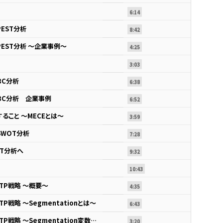
6:14
EST分析
8:42
PEST分析 ～企業事例～
4:25
3:03
３C分析
6:38
３C分析 企業事例
6:52
ること ～MECEとは～
3:59
SWOT分析
7:28
OT分析へ
9:32
10:43
TP戦略 ～概要～
4:35
P戦略 ～Segmentationとは～
6:43
戦略立案のフレームワーク STP戦略 ～Segmentation変数の決め方～
3:20