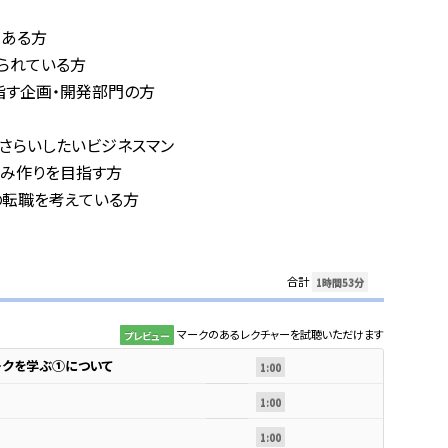
がある方
られている方
指す企画・開発部門の方
さらいしたいビジネスマン
組み作りを目指す方
の転職を考えている方
合計
1時間53分
マークのあるレクチャーを試聴いただけます
プレビュー
ークを学ぶ①について
1:00
1:00
1:00