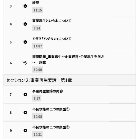
経歴
3
11:15
事業再生という本について
4
6:14
ドラマ「ハゲタカ」について
5
14:07
確認問題_事業再生～企業経営・企業再生を学ぶ
～ 序章
6
30:00
セクション 2：
事業再生要諦 第1章
事業再生要諦の内容
7
6:17
不良債権の二つの類型①
8
10:08
不良債権の二つの類型②
9
10:31