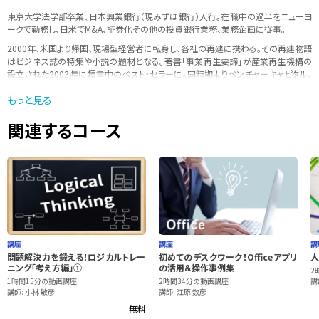
東京大学法学部卒業、日本興業銀行（現みずほ銀行）入行。在職中の過半をニューヨ
ークで勤務し、日米でM&A、証券化その他の投資銀行業務、業務企画に従事。
2000年、米国より帰国、現場型経営者に転身し、各社の再建に携わる｡その再建物語
はビジネス誌の特集や小説の題材となる。著書「事業再生要諦」が産業再生機構の
設立された2003年に類書中のベスト・セラーに。同時期よりベンチャーキャピタル、
本間ゴルフ（民事再生期間中）、バンクタイ（タイの政府系金融機関）など、多数の企
もっと見る
業の顧問・役員を歴任。
多数の学校・企業での講義を持ち、積極的に若手の指導・教育に力を入れている。
関連するコース
講座
講座
講
問題解決力を鍛える！ロジカルトレー
初めてのデスクワーク！Officeアプリ
人
ニング「考え方編」①
の活用＆操作事例集
2
1時間15分の動画講座
2時間34分の動画講座
講
講師: 小林 敏彦
講師: 江原 数彦
無料