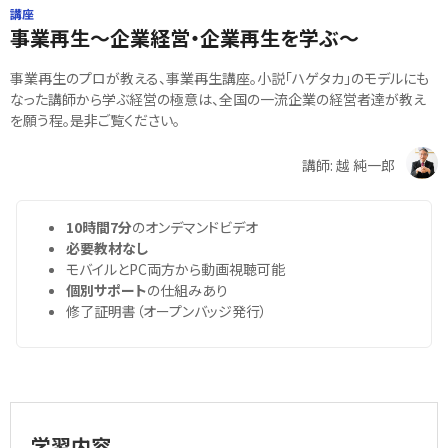
講座
事業再生～企業経営・企業再生を学ぶ～
事業再生のプロが教える、事業再生講座。小説「ハゲタカ」のモデルにも
なった講師から学ぶ経営の極意は、全国の一流企業の経営者達が教え
を願う程。是非ご覧ください。
講師: 越 純一郎
10時間7分
のオンデマンドビデオ
必要教材なし
モバイルとPC両方から動画視聴可能
個別サポート
の仕組みあり
修了証明書（オープンバッジ発行）
学習内容