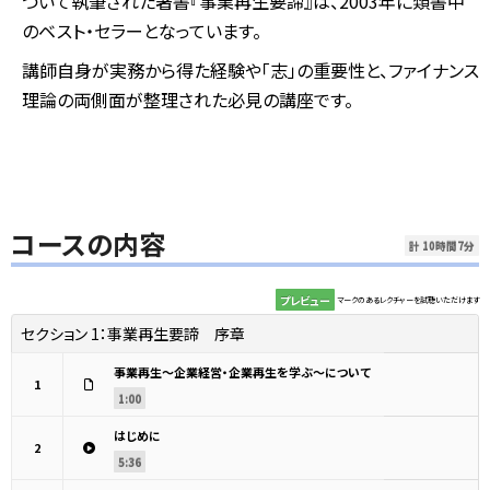
づいて執筆された著書『事業再生要諦』は、2003年に類書中
のベスト・セラーとなっています。
講師自身が実務から得た経験や「志」の重要性と、ファイナンス
理論の両側面が整理された必見の講座です。
コースの内容
計 10時間7分
プレビュー
マークのあるレクチャーを試聴いただけます
セクション 1：
事業再生要諦 序章
事業再生～企業経営・企業再生を学ぶ～について
1
1:00
はじめに
2
5:36