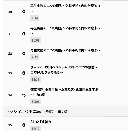
再生実務の二つの類型～外科手術と内科治療①-1
～
10
9:04
再生実務の二つの類型～外科手術と内科治療①-2
～
11
10:09
再生実務の二つの類型～外科手術と内科治療②～
12
9:23
ターンアラウンド・スペシャリストの二つの類型～
ニワトリとブタの喩え～
13
15:18
確認問題_事業再生～企業経営・企業再生を学ぶ
～ 第1章
14
30:00
セクション 3：
事業再生要諦 第2章
「志」と「経営力」
15
13:12