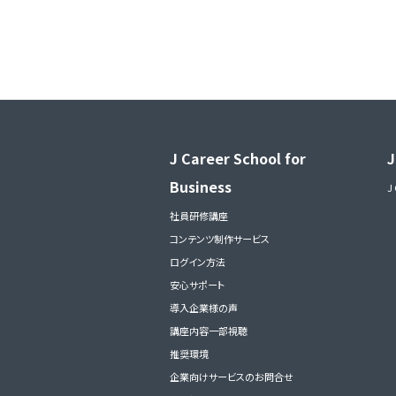
J Career School for
J
Business
J
社員研修講座
コンテンツ制作サービス
ログイン方法
安心サポート
導入企業様の声
講座内容一部視聴
推奨環境
企業向けサービスのお問合せ