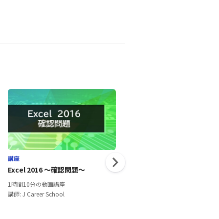
講座
講座
Excel 2016 ～確認問題～
投資、貯蓄、節税～プロから学
の講座～修了テスト
1時間10分の動画講座
1時間30分の動画講座
講師: J Career School
講師: J Career School