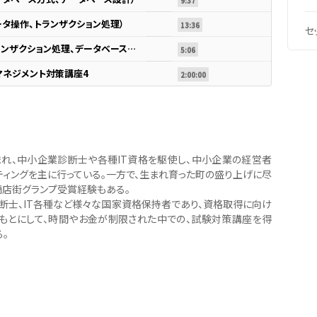
9:37
データ操作、トランザクション処理）
13:36
セ
04.データベース その3 （トランザクション処理、データベース応用）
5:06
マネジメント対策講座4
2:00:00
生まれ、中小企業診断士や各種IT資格を駆使し、中小企業の経営者
ティングを主に行っている。一方で、生まれ育った町の盛り上げに尽
商店街グランプ受賞経験もある。
断士、IT各種など様々な国家資格保持者であり、資格取得に向け
もとにして、時間やお金が制限された中での、試験対策講座を得
。