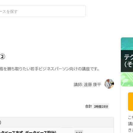
ログイン
）②
合格を勝ち取りたい若手ビジネスパーソン向けの講座です。
講師: 遠藤 康平
合計
2時間28分
こ
）
講
き
データベース方式、データベース設計）