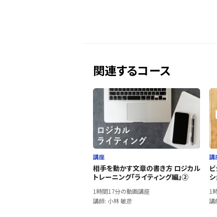
関連するコース
講座
講
相手を動かす文章の書き方 ロジカル
ビ
トレーニング「ライティング編」②
シ
1時間17分の動画講座
1
講師: 小林 敏彦
講