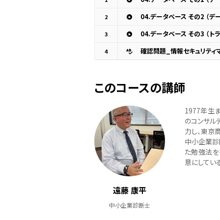
04.データベース その2 （
2
3
確認問題_情報セキュリティ
4
このコースの講師
1977年
のコンサル
力し、東京
中小企業診
た勉強法を
意にしている
遠藤 康平
中小企業診断士