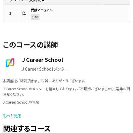
受講マニュアル
1
1:00
このコースの講師
J Career School
J Career School メンター
本講座をご確認頂きまして、誠にありがとうございます。
J Career Schoolのメンターを担当しております。ご不明点ございましたら、是非お問
合せください。
J Career School事務局
メールアドレス：info@jcschool.jp
もっと見る
受付時間 10：00〜17：00（土日祝日、夏季休暇、年末年始等を除く）
関連するコース