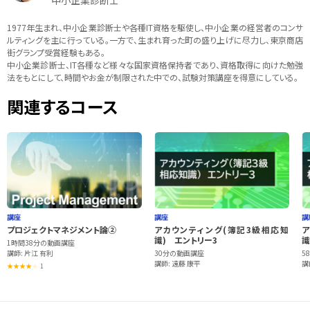
中小企業診断士
1977年生まれ、中小企業診断士や各種IT資格を駆使し、中小企業の経営者のコンサ
ルティングを主に行っている。一方で、生まれ育った町の盛り上げに尽力し、東京商店
街グランプ受賞経験もある。
中小企業診断士、IT各種など様々な国家資格保持者であり、資格取得に向けた勉強
法をもとにして、時間やお金が制限された中での、試験対策講座を得意にしている。
関連するコース
講座
講座
講
プロジェクトマネジメント論②
アカウンティング(簿記3級相応知
ア
識) エントリー3
識
1時間38分の動画講座
講師: 片江 有利
30分の動画講座
5
講師: 遠藤 康平
講
1