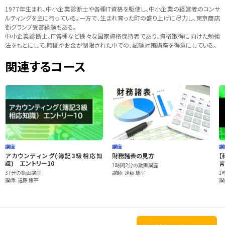
1977年生まれ、中小企業診断士や各種IT資格を駆使し、中小企業の経営者のコンサ
ルティングを主に行っている。一方で、生まれ育った町の盛り上げに尽力し、東京商店
街グランプ受賞経験もある。
中小企業診断士、IT各種など様々な国家資格保持者であり、資格取得に向けた勉強
法をもとにして、時間やお金が制限された中での、試験対策講座を得意にしている。
関連するコース
講座
講座
講
アカウンティング(簿記3級相応知
財務諸表の見方
【
識) エントリー10
言
1時間2分の動画講座
37分の動画講座
講師: 遠藤 康平
1
講師: 遠藤 康平
講