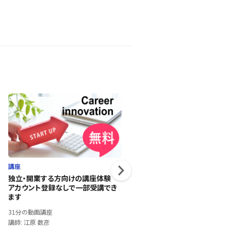
講座
講座
独立・開業する方向けの講座体験
簿記3級対策講座 修了テスト
アカウント登録なしで一部受講でき
1時間30分の動画講座
ます
講師: J Career School
31分の動画講座
講師: 江原 数彦