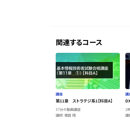
関連するコース
講座
講
第11章 ストラテジ系1【科目A】
D
57分の動画講座
1
講師: 櫻庭 翔
講