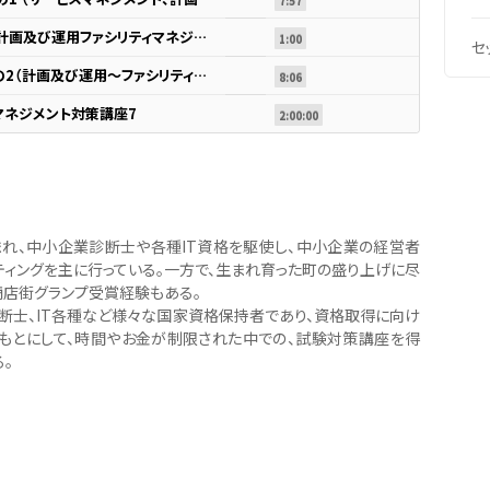
7:57
07.サービスマネジメント2（計画及び運用ファシリティマネジメント_渡辺先生
1:00
セ
07.サービスマネジメントその2（計画及び運用～ファシリティマネジメント
8:06
マネジメント対策講座7
2:00:00
生まれ、中小企業診断士や各種IT資格を駆使し、中小企業の経営者
ティングを主に行っている。一方で、生まれ育った町の盛り上げに尽
商店街グランプ受賞経験もある。
断士、IT各種など様々な国家資格保持者であり、資格取得に向け
もとにして、時間やお金が制限された中での、試験対策講座を得
。