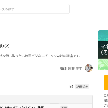
ログイン
野）②
合格を勝ち取りたい若手ビジネスパーソン向けの講座です。
講師: 遠藤 康平
合計
2時間17分
こ
講
き
07.サービスマネジメント その1 （サービスマネジメント、計画及び運用）