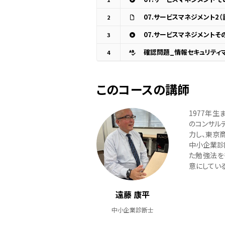
2
3
確認問題_情報セキュリティ
4
このコースの講師
1977年
のコンサル
力し、東京
中小企業診
た勉強法を
意にしている
遠藤 康平
中小企業診断士