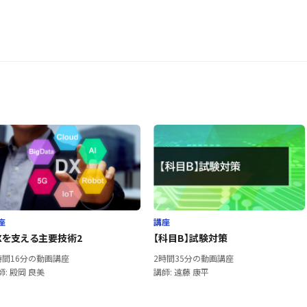
座
講座
Xを支える主要技術2
【科目B】試験対策
時間16分の動画講座
2時間35分の動画講座
師: 殿岡 良美
講師: 遠藤 康平