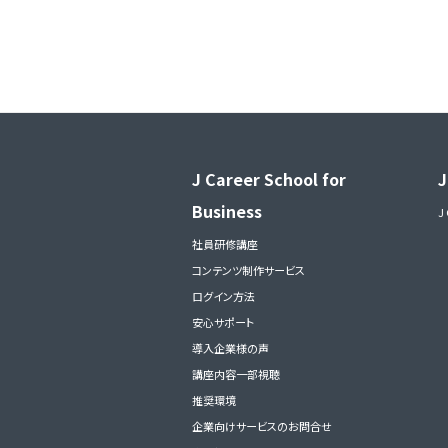
J Career School for
J
Business
J
社員研修講座
コンテンツ制作サービス
ログイン方法
安心サポート
導入企業様の声
講座内容一部視聴
推奨環境
企業向けサービスのお問合せ