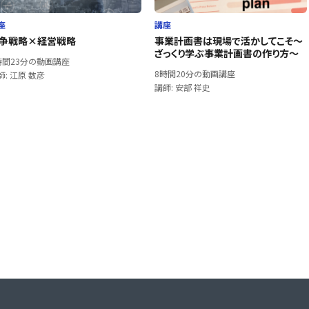
座
講座
争戦略×経営戦略
事業計画書は現場で活かしてこそ〜
ざっくり学ぶ事業計画書の作り方〜
時間23分の動画講座
8時間20分の動画講座
師: 江原 数彦
講師: 安部 祥史