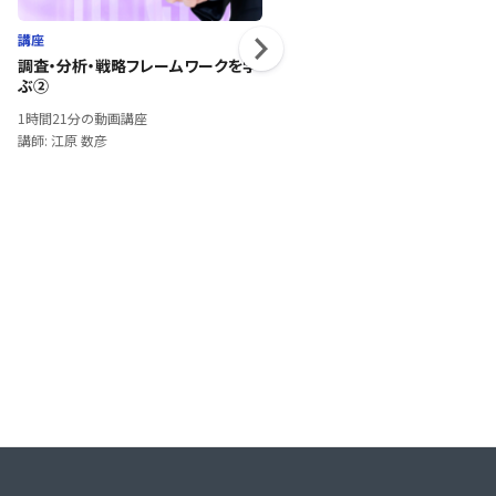
講座
講座
調査・分析・戦略フレームワークを学
Excelスタートアップ（前半）
ぶ②
1時間36分の動画講座
1時間21分の動画講座
講師: 土屋 衛治郎
講師: 江原 数彦