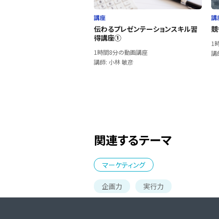
講座
講
伝わるプレゼンテーションスキル習
競
得講座①
1
1時間8分の動画講座
講
講師: 小林 敏彦
関連するテーマ
マーケティング
企画力
実行力