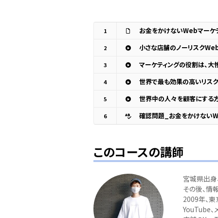
お金をかけないWebマーケ
1
小さな店舗のノーリスクWe
2
マーケティングの役割は、大
3
世界で最も効果の高いリス
4
世界中の人々を顧客にする
5
確認問題_お金をかけないW
6
このコースの講師
宮城県出身
その後、情
2009年、東
YouTub