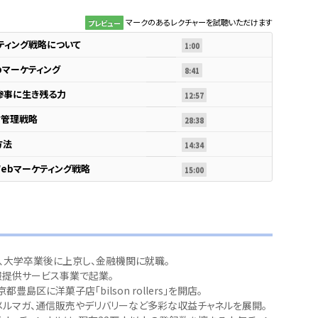
マークのあるレクチャーを試聴いただけます
プレビュー
ティング戦略について
1:00
bマーケティング
8:41
惨事に生き残る力
12:57
ク管理戦略
28:38
方法
14:34
ebマーケティング戦略
15:00
、大学卒業後に上京し、金融機関に就職。
報提供サービス事業で起業。
京都豊島区に洋菓子店「bilson rollers」を開店。
e、メルマガ、通信販売やデリバリーなど多彩な収益チャネルを展開。