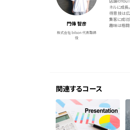
店舗のYou
ネルに成長
得意技は広
集客に成功）
門傳 智彦
趣味は格闘
株式会社 bilson 代表取締
役
関連するコース