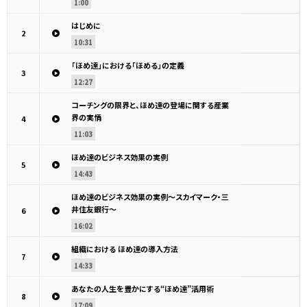
1:00
はじめに
2
10:31
「ほめ達」における「ほめる」の定義
3
12:27
コーチングの限界と、ほめ達の登場に関する産業
界の実情
4
11:03
ほめ達のビジネス効果の実例
5
14:43
ほめ達のビジネス効果の実例～スカイマーク・三
井住友銀行～
6
16:02
組織における ほめ達の導入方法
7
14:33
あなたの人生を豊かにする“ほめ達”活用術
8
17:09