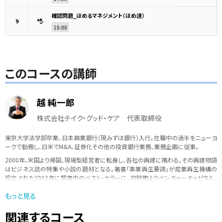
確認問題_ほめるマネジメント（ほめ達）
9
15:00
このコースの講師
越 純一郎
株式会社テイク・グッド・ケア 代表取締役
東京大学法学部卒業、日本興業銀行（現みずほ銀行）入行。在職中の過半をニューヨ
ークで勤務し、日米でM&A、証券化その他の投資銀行業務、業務企画に従事。
2000年、米国より帰国、現場型経営者に転身し、各社の再建に携わる｡その再建物語
はビジネス誌の特集や小説の題材となる。著書「事業再生要諦」が産業再生機構の
設立された2003年に類書中のベスト・セラーに。同時期よりベンチャーキャピタル、
本間ゴルフ（民事再生期間中）、バンクタイ（タイの政府系金融機関）など、多数の企
もっと見る
業の顧問・役員を歴任。
多数の学校・企業での講義を持ち、積極的に若手の指導・教育に力を入れている。
関連するコース