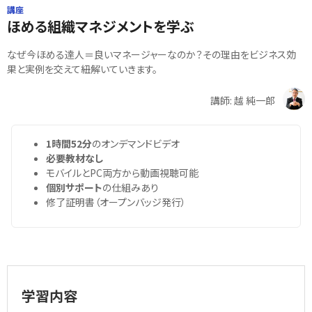
講座
ほめる組織マネジメントを学ぶ
なぜ今ほめる達人＝良いマネージャーなのか？その理由をビジネス効
果と実例を交えて紐解いていきます。
講師: 越 純一郎
1時間52分
のオンデマンドビデオ
必要教材なし
モバイルとPC両方から動画視聴可能
個別サポート
の仕組みあり
修了証明書（オープンバッジ発行）
学習内容