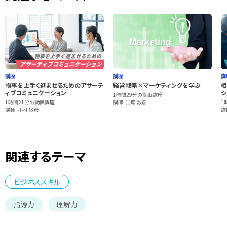
講座
講座
講
物事を上手く進ませるためのアサーテ
経営戦略×マーケティングを学ぶ
相
ィブコミュニケーション
シ
1時間29分の動画講座
1時間21分の動画講座
講師: 江原 数彦
1
講師: 小林 敏彦
講
関連するテーマ
ビジネススキル
指導力
理解力