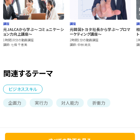
講座
講座
講
元JALCAから学ぶ～コミュニケーシ
元韓国トヨタ社長から学ぶ～プロマ
相
ョン力向上講座～
ーケティング講座～
ト
1時間18分の動画講座
2時間1分の動画講座
1
講師: 七條 千恵美
講師: 中林 尚夫
講
関連するテーマ
ビジネススキル
企画力
実行力
対人能力
折衝力