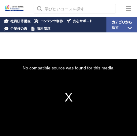
社員研修講座
コンテンツ制作
安心サポート
カテゴリから
探す
企業様の声
資料請求
This
is
a
No compatible source was found for this media.
modal
window.