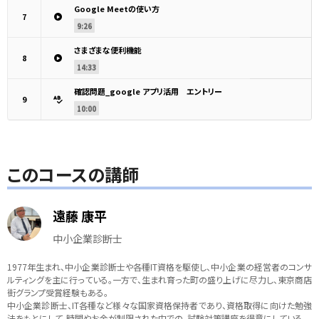
Google Meetの使い方
7
9:26
さまざまな便利機能
8
14:33
確認問題_google アプリ活用 エントリー
9
10:00
このコースの講師
遠藤 康平
中小企業診断士
1977年生まれ、中小企業診断士や各種IT資格を駆使し、中小企業の経営者のコンサ
ルティングを主に行っている。一方で、生まれ育った町の盛り上げに尽力し、東京商店
街グランプ受賞経験もある。
中小企業診断士、IT各種など様々な国家資格保持者であり、資格取得に向けた勉強
法をもとにして、時間やお金が制限された中での、試験対策講座を得意にしている。