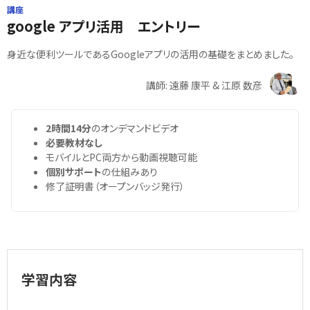
講座
google アプリ活用 エントリー
身近な便利ツールであるGoogleアプリの活用の基礎をまとめました。
講師: 遠藤 康平 & 江原 数彦
2時間14分
のオンデマンドビデオ
必要教材なし
モバイルとPC両方から動画視聴可能
個別サポート
の仕組みあり
修了証明書（オープンバッジ発行）
学習内容