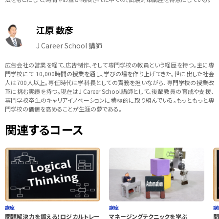
江原 数彦
J Career School 講師
広告会社の営業を経て、広告制作、そして専門学校の教員という経歴を持つ。主に専
門学校にて 10,000時間の授業を通し、学びの場を作り上げてきた。世に出した社会
人は700人以上。専任時代は学科長としての責務を担いながら、専門学校の授業改
革に挑む実績を持つ。現在はJ Career School講師として、後輩教員の育成や支援、
専門学校卒生のキャリアイノベーションに積極的に取り組んでいる。もっともっと専
門学校の価値を高めることが生涯の夢である。
関連するコース
講座
講座
講
問題解決力を鍛える！ロジカルトレー
マネージングテクニックを学ぶ
問