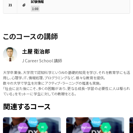
試験情報
21
1:00
このコースの講師
土屋 衛治郎
J Career School 講師
大学卒業後、大学院で認知科学というAIの基礎的知見を学び、それを教育学にも活
用し、心理学、IT、情報処理、プログラミングなど、様々な教育を提供。
数々の大学で学生を対象にアクティブ・ラーニングの推進も実施。
「社会に出た後にこそ、多くの困難があり、更なる成長・学習の必要性に人は駆られ
ている」をモットーに学生に対しての教鞭をとる。
関連するコース