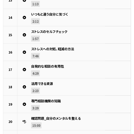
13
1:13
いつもと違う自分に気づく
14
2:12
ストレスのセルフチェック
15
1:57
ストレスへの対処、軽減の方法
16
7:46
自発的な相談の有用性
17
4:29
活用できる資源
18
2:23
専門相談機関の知識
19
3:29
確認問題_自分のメンタルを整える
20
15:00