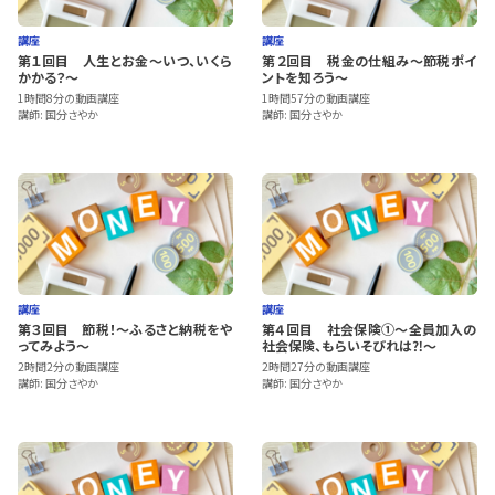
講座
講座
第１回目 人生とお金～いつ、いくら
第２回目 税金の仕組み～節税ポイ
かかる？～
ントを知ろう～
1時間8分の動画講座
1時間57分の動画講座
講師: 国分さやか
講師: 国分さやか
講座
講座
第３回目 節税！～ふるさと納税をや
第４回目 社会保険①～全員加入の
ってみよう～
社会保険、もらいそびれは⁈～
2時間2分の動画講座
2時間27分の動画講座
講師: 国分さやか
講師: 国分さやか