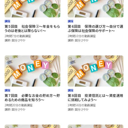
講座
講座
第５回目 社会保険②～年金をもら
第６回目 保険の選び方～自分で選
うのは老後とは限らない！～
ぶ保険は社会保険のサポート～
2時間7分の動画講座
2時間10分の動画講座
講師: 国分さやか
講師: 国分さやか
講座
講座
第７回目 必要なお金の貯め方～貯
第８回目 投資信託とは～資産運用
めるための商品を知ろう～
に挑戦してみよう～
2時間20分の動画講座
1時間56分の動画講座
講師: 国分さやか
講師: 国分さやか