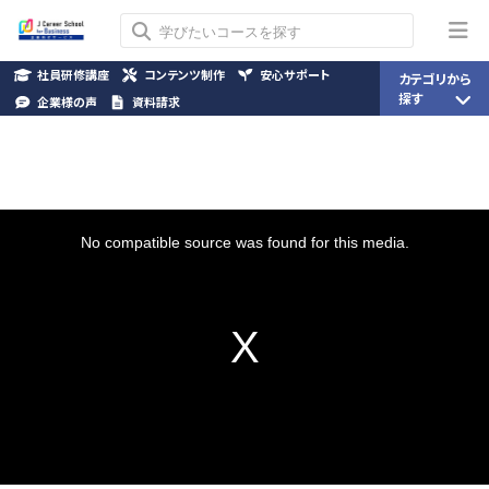
社員研修講座
コンテンツ制作
安心サポート
カテゴリから
探す
企業様の声
資料請求
This
is
a
No compatible source was found for this media.
modal
window.