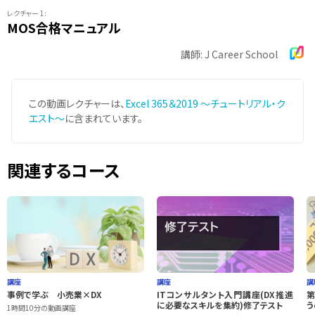
レクチャー 1:
MOS合格マニュアル
講師: J Career School
この動画レクチャーは、
Excel 365＆2019 ～チュートリアル・ク
エスト～
に含まれています。
関連するコース
講座
講座
講
事例で学ぶ 小売業×DX
ITコンサルタント入門講座(DX推進
第
に必要なスキルを集約)修了テスト
う
1時間10分の動画講座