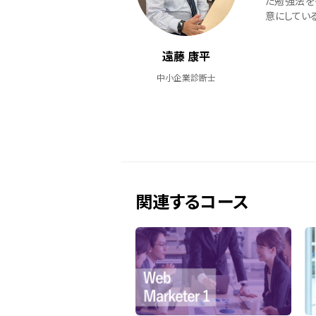
た勉強法を
意にしている
遠藤 康平
中小企業診断士
関連するコース