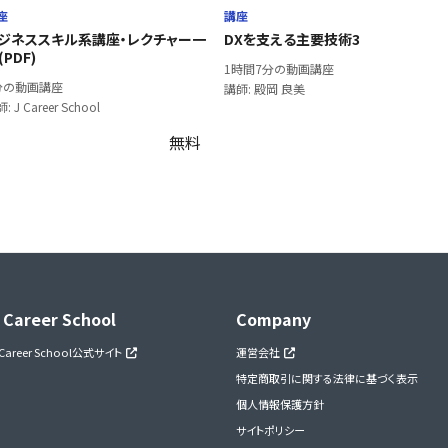
座
講座
ジネススキル系講座・レクチャー一
DXを支える主要技術3
(PDF)
1時間7分の動画講座
分の動画講座
講師: 殿岡 良美
: J Career School
無料
 Career School
Company
 Career School公式サイト
運営会社
特定商取引に関する法律に基づく表示
個人情報保護方針
サイトポリシー