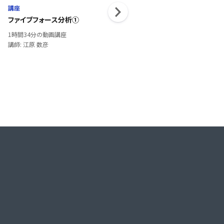
講座
講座
ファイブフォース分析①
第２回目 税金の仕組み～節
ントを知ろう～
1時間34分の動画講座
1時間57分の動画講座
講師: 江原 数彦
講師: 国分さやか