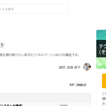
ログイン
）①
合格を勝ち取りたい若手ビジネスパーソン向けの講座です。
講師: 遠藤 康平
合計
3時間1分
こ
講
き
 （システムの構成）