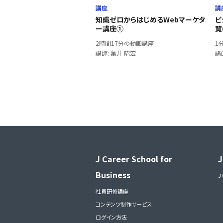
講座
講
知識ゼロからはじめるWebマーケタ
ビ
ー講座①
覧
2時間17分の動画講座
1
講師: 亀井 昭宏
講師
J Career School for
J
Business
J
社員研修講座
コンテンツ制作サービス
ログイン方法