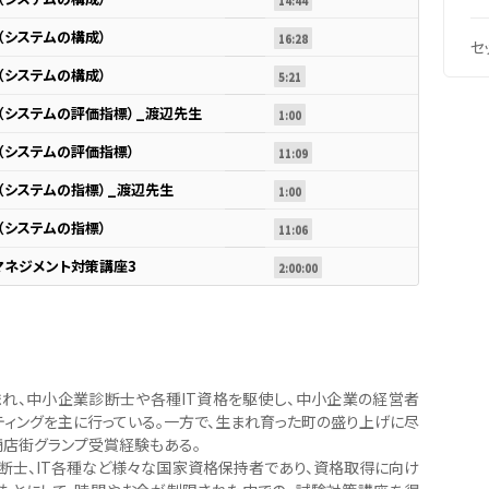
14:44
 （システムの構成）
16:28
セ
 （システムの構成）
5:21
4 （システムの評価指標）_渡辺先生
1:00
 （システムの評価指標）
11:09
 （システムの指標）_渡辺先生
1:00
 （システムの指標）
11:06
マネジメント対策講座3
2:00:00
生まれ、中小企業診断士や各種IT資格を駆使し、中小企業の経営者
ティングを主に行っている。一方で、生まれ育った町の盛り上げに尽
商店街グランプ受賞経験もある。
断士、IT各種など様々な国家資格保持者であり、資格取得に向け