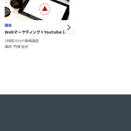
講座
講座
Webマーケティング×Youtube②
ゼロから資格がとれる ～簿記3
策講座～ 受講前の手引き
1時間20分の動画講座
1分の動画講座
講師: 門傳 智彦
講師: J Career School