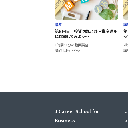
講座
講
第８回目 投資信託とは～資産運用
第
に挑戦してみよう～
っ
1時間56分の動画講座
2
講師: 国分さやか
講
J Career School for
J
Business
J