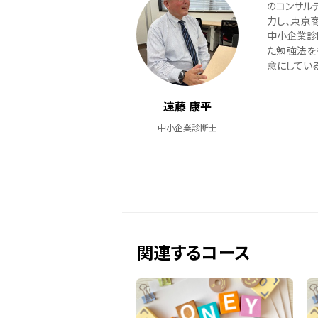
のコンサル
力し、東京
中小企業診
た勉強法を
意にしている
遠藤 康平
中小企業診断士
関連するコース