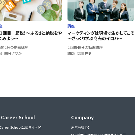
座
講座
３回目 節税！～ふるさと納税をや
マーケティングは現場で生かしてこそ
てみよう～
～ざっくり学ぶ商売のイロハ～
時間2分の動画講座
2時間40分の動画講座
師: 国分さやか
講師: 安部 祥史
 Career School
Company
 Career School公式サイト
運営会社