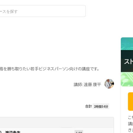
ログイン
合格を勝ち取りたい若手ビジネスパーソン向けの講座です。
講師: 遠藤 康平
合計
2時間54分
こ
講
き
権）_渡辺先生