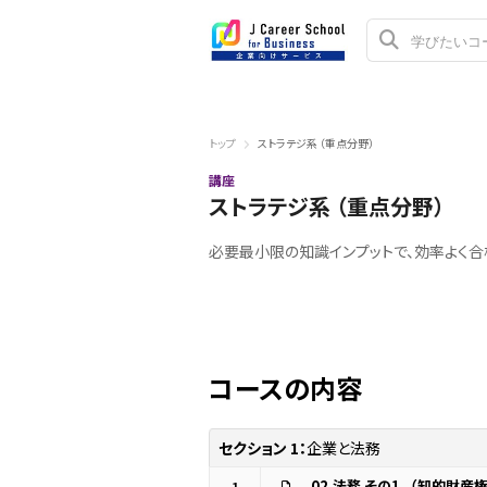
トップ
ストラテジ系 （重点分野）
講座
ストラテジ系 （重点分野）
必要最小限の知識インプットで、効率よく
コースの内容
セクション 1：
企業と法務
02.法務 その1_（知的財産
1