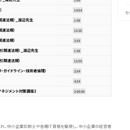
1:00
）
14:54
セ
ィ関連法規）_渡辺先生
1:00
ィ関連法規）
13:25
ィ関連法規）
2:33
・取引関連法規）_渡辺先生
1:00
取引関連法規）
12:50
律・ガイドライン・技術者倫理）
2:54
4:34
マネジメント対策講座2
2:00:00
生まれ、中小企業診断士や各種IT資格を駆使し、中小企業の経営者