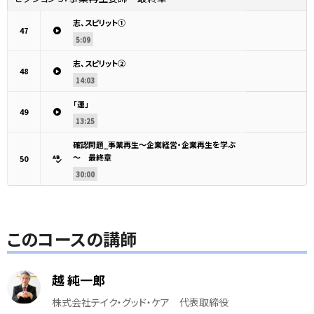
志、スピリット①
47
5:09
志、スピリット②
48
14:03
「運」
49
13:25
確認問題_事業再生～企業経営・企業再生を学ぶ
～ 最終章
50
30:00
このコースの講師
越 純一郎
株式会社テイク・グッド・ケア 代表取締役