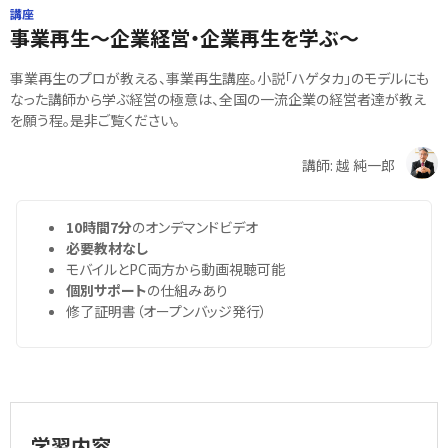
講座
事業再生～企業経営・企業再生を学ぶ～
事業再生のプロが教える、事業再生講座。小説「ハゲタカ」のモデルにも
なった講師から学ぶ経営の極意は、全国の一流企業の経営者達が教え
を願う程。是非ご覧ください。
講師: 越 純一郎
10時間7分
のオンデマンドビデオ
必要教材なし
モバイルとPC両方から動画視聴可能
個別サポート
の仕組みあり
修了証明書（オープンバッジ発行）
学習内容