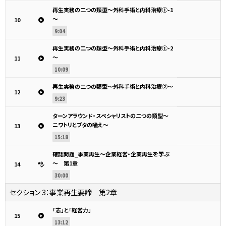
再生実務の二つの類型～外科手術と内科治療①-1
～
10
9:04
再生実務の二つの類型～外科手術と内科治療①-2
～
11
10:09
再生実務の二つの類型～外科手術と内科治療②～
12
9:23
ターンアラウンド・スペシャリストの二つの類型～
ニワトリとブタの喩え～
13
15:18
確認問題_事業再生～企業経営・企業再生を学ぶ
～ 第1章
14
30:00
セクション 3：
事業再生要諦 第2章
「志」と「経営力」
15
13:12