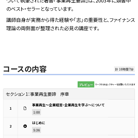
づいて執筆された著書『事業再生要諦』は、2003年に類書中
のベスト・セラーとなっています。
講師自身が実務から得た経験や「志」の重要性と、ファイナンス
理論の両側面が整理された必見の講座です。
コースの内容
計 10時間7分
プレビュー
マークのあるレクチャーを試聴いただけます
セクション 1：
事業再生要諦 序章
事業再生～企業経営・企業再生を学ぶ～について
1
1:00
はじめに
2
5:36