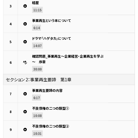
経歴
3
11:15
事業再生という本について
4
6:14
ドラマ「ハゲタカ」について
5
14:07
確認問題_事業再生～企業経営・企業再生を学ぶ
～ 序章
6
30:00
セクション 2：
事業再生要諦 第1章
事業再生要諦の内容
7
6:17
不良債権の二つの類型①
8
10:08
不良債権の二つの類型②
9
10:31