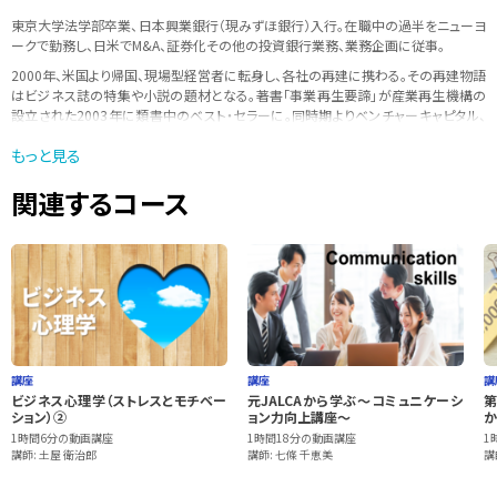
東京大学法学部卒業、日本興業銀行（現みずほ銀行）入行。在職中の過半をニューヨ
ークで勤務し、日米でM&A、証券化その他の投資銀行業務、業務企画に従事。
2000年、米国より帰国、現場型経営者に転身し、各社の再建に携わる｡その再建物語
はビジネス誌の特集や小説の題材となる。著書「事業再生要諦」が産業再生機構の
設立された2003年に類書中のベスト・セラーに。同時期よりベンチャーキャピタル、
本間ゴルフ（民事再生期間中）、バンクタイ（タイの政府系金融機関）など、多数の企
もっと見る
業の顧問・役員を歴任。
多数の学校・企業での講義を持ち、積極的に若手の指導・教育に力を入れている。
関連するコース
講座
講座
講
ビジネス心理学（ストレスとモチベー
元JALCAから学ぶ～コミュニケーシ
第
ション）②
ョン力向上講座～
か
1時間6分の動画講座
1時間18分の動画講座
1
講師: 土屋 衛治郎
講師: 七條 千恵美
講