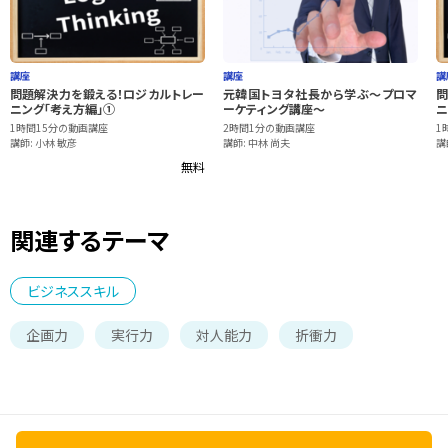
講座
講座
講
問題解決力を鍛える！ロジカルトレー
元韓国トヨタ社長から学ぶ～プロマ
問
ニング「考え方編」①
ーケティング講座～
ニ
1時間15分の動画講座
2時間1分の動画講座
1
講師: 小林 敏彦
講師: 中林 尚夫
講
無料
関連するテーマ
ビジネススキル
企画力
実行力
対人能力
折衝力