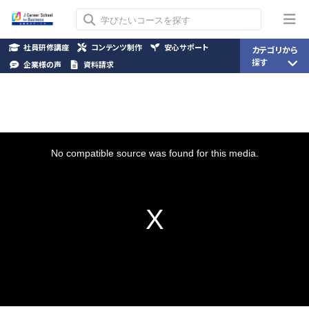
社員研修講座
コンテンツ制作
安心サポート
カテゴリから
探す
企業様の声
資料請求
This
is
a
No compatible source was found for this media.
modal
window.